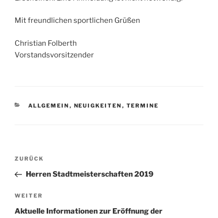
Mit freundlichen sportlichen Grüßen
Christian Folberth
Vorstandsvorsitzender
KATEGORIEN
ALLGEMEIN
,
NEUIGKEITEN
,
TERMINE
Beitragsnavigation
Vorheriger
ZURÜCK
Beitrag
Herren Stadtmeisterschaften 2019
Nächster
WEITER
Beitrag
Aktuelle Informationen zur Eröffnung der