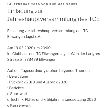
VERÖFFENTLICHT
14. FEBRUAR 2020
VON
RÜDIGER SAUER
AM
Einladung zur
Jahreshauptversammlung des TCE
Einladung zur Jahreshauptversammlung des TC
Ellwangen Jagst e.V.
Am 13.03.2020 um 20:00
Im Clubhaus des TC Ellwangen Jagst e.V. in der Langres
Straße 5 in 73479 Ellwangen
Auf der Tagesordnung stehen folgende Themen:
• Begrüßung
• Rückblick 2019 und Ausblick 2020
• Berichte
o Sportwart
o Technik, Plätze und Frühjahrsinstandsetzung 2020
o Kassenwart