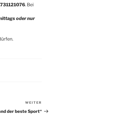
5731121076
. Bei
ittags oder nur
dürfen.
WEITER
Nächster
Beitrag
and der beste Sport“