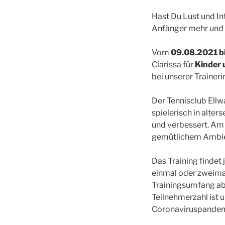
Hast Du Lust und In
Anfänger mehr und m
Vom
09.08.2021 b
Clarissa für
Kinder 
bei unserer Traineri
Der Tennisclub Ellw
spielerisch in alte
und verbessert. Am 
gemütlichem Ambien
Das Training findet
einmal oder zweima
Trainingsumfang ab 
Teilnehmerzahl ist
Coronaviruspandem