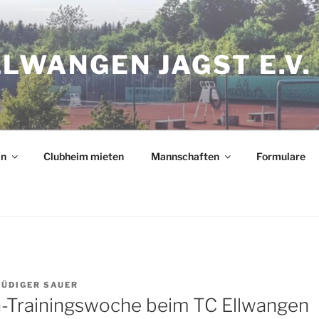
LLWANGEN JAGST E.V.
in
Clubheim mieten
Mannschaften
Formulare
RÜDIGER SAUER
n-Trainingswoche beim TC Ellwangen