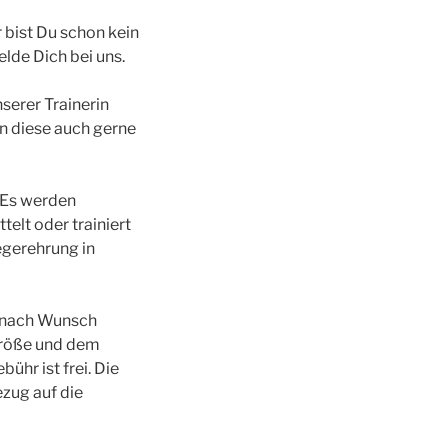
 bist Du schon kein
lde Dich bei uns.
serer Trainerin
n diese auch gerne
 Es werden
elt oder trainiert
egerehrung in
je nach Wunsch
größe und dem
ühr ist frei. Die
zug auf die