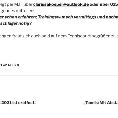
lgt per Mail über
clarissakoeper@outlook.de
oder über 01
gendes mitteilen:
der schon erfahren; Trainingswunsch vormittags und nachm
hschläger nötig?
angen freut sich euch bald auf dem Tenniscourt begrüßen zu 
UIGKEITEN
igation
 2021 ist eröffnet!
„Tennis: Mit Abst