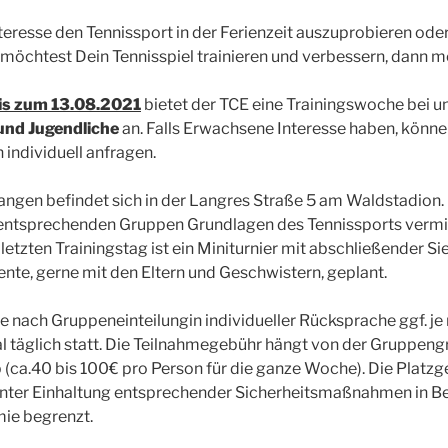
teresse den Tennissport in der Ferienzeit auszuprobieren oder
öchtest Dein Tennisspiel trainieren und verbessern, dann me
is zum 13.08.2021
bietet der TCE eine Trainingswoche bei un
und Jugendliche
an. Falls Erwachsene Interesse haben, könne
n individuell anfragen.
angen befindet sich in der Langres Straße 5 am Waldstadion.
rsentsprechenden Gruppen Grundlagen des Tennissports vermitt
letzten Trainingstag ist ein Miniturnier mit abschließender Si
te, gerne mit den Eltern und Geschwistern, geplant.
 je nach Gruppeneinteilungin individueller Rücksprache ggf. 
l täglich statt. Die Teilnahmegebühr hängt von der Gruppen
(ca.40 bis 100€ pro Person für die ganze Woche). Die Platzgeb
 unter Einhaltung entsprechender Sicherheitsmaßnahmen in Be
ie begrenzt.