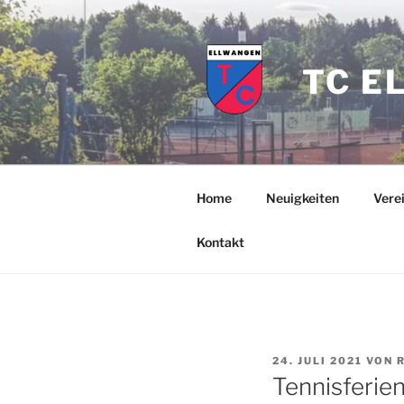
Zum
Inhalt
springen
TC E
Home
Neuigkeiten
Vere
Kontakt
VERÖFFENTLICHT
24. JULI 2021
VON
AM
Tennisferie