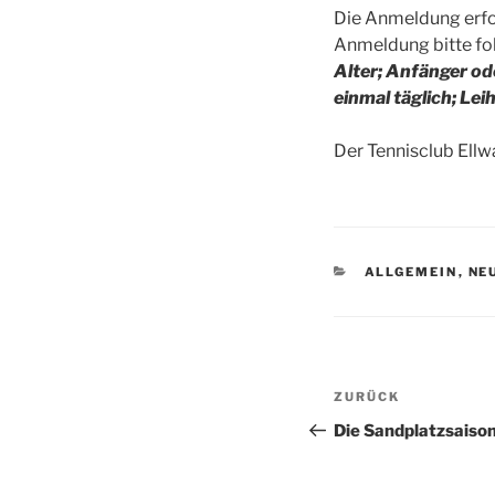
Die Anmeldung erfo
Anmeldung bitte fol
Alter; Anfänger o
einmal täglich; Lei
Der Tennisclub Ellw
KATEGORIEN
ALLGEMEIN
,
NE
Beitragsnav
Vorheriger
ZURÜCK
Beitrag
Die Sandplatzsaison