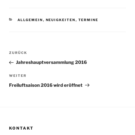
KATEGORIEN
ALLGEMEIN
,
NEUIGKEITEN
,
TERMINE
Beitragsnavigation
Vorheriger
ZURÜCK
Beitrag
Jahreshauptversammlung 2016
Nächster
WEITER
Beitrag
Freiluftsaison 2016 wird eröffnet
KONTAKT