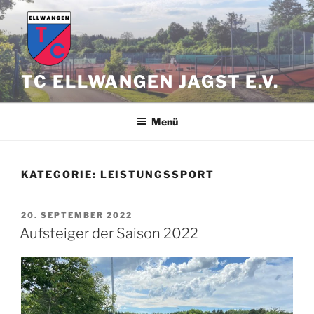
Zum
Inhalt
springen
TC ELLWANGEN JAGST E.V.
Menü
KATEGORIE:
LEISTUNGSSPORT
VERÖFFENTLICHT
20. SEPTEMBER 2022
AM
Aufsteiger der Saison 2022