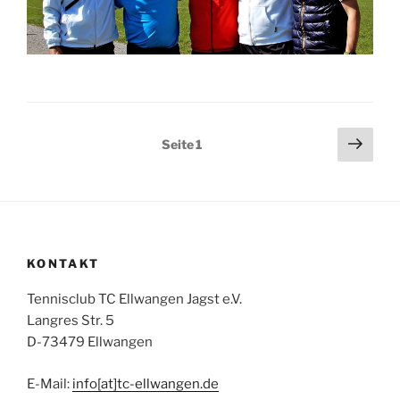
Seitennummerierung
Näch
Seite
1
Seit
der
Beiträge
KONTAKT
Tennisclub TC Ellwangen Jagst e.V.
Langres Str. 5
D-73479 Ellwangen
E-Mail:
info[at]tc-ellwangen.de