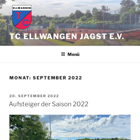
Zum
Inhalt
springen
TC ELLWANGEN JAGST E.V.
Menü
MONAT:
SEPTEMBER 2022
VERÖFFENTLICHT
20. SEPTEMBER 2022
AM
Aufsteiger der Saison 2022