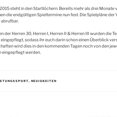
15 steht in den Startlöchern. Bereits mehr als drei Monate 
n die endgültigen Spieltermine nun fest. Die Spielpläne de
 abrufbar.
 der Herren 30, Herren I, Herren II & Herren III wurden die Te
eingepflegt, sodass ihr euch darin schon einen Überblick ver
haften wird dies in den kommenden Tagen noch von den jewe
 eingepflegt werden.
ISTUNGSSPORT
,
NEUIGKEITEN
igation