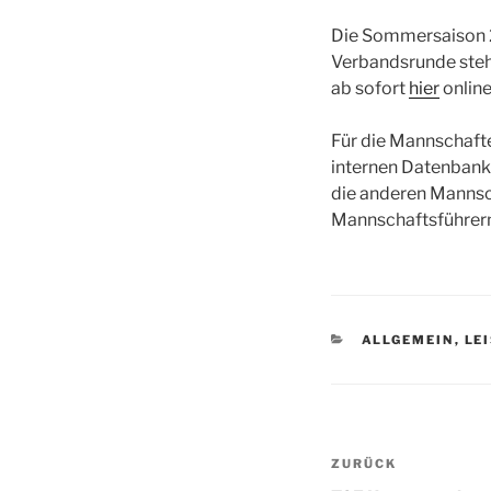
Die Sommersaison 20
Verbandsrunde stehe
ab sofort
hier
online
Für die Mannschaften
internen Datenbank 
die anderen Mannsc
Mannschaftsführern
KATEGORIEN
ALLGEMEIN
,
LE
Beitragsnav
Vorheriger
ZURÜCK