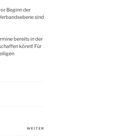
vor Beginn der
r Verbandsebene sind
rmine bereits in der
schaffen könnt! Für
iligen
WEITER
Nächster