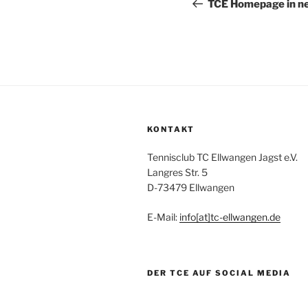
Beitrag
TCE Homepage in n
KONTAKT
Tennisclub TC Ellwangen Jagst e.V.
Langres Str. 5
D-73479 Ellwangen
E-Mail:
info[at]tc-ellwangen.de
DER TCE AUF SOCIAL MEDIA