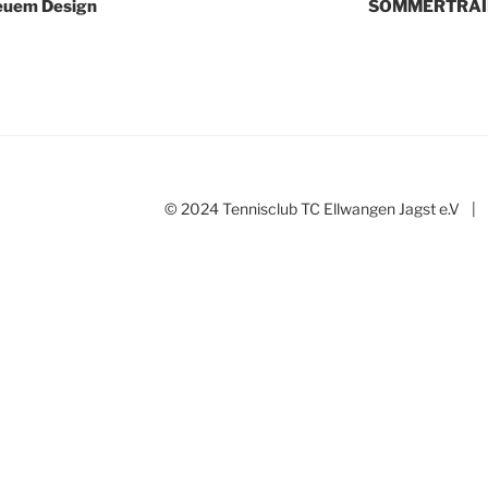
euem Design
SOMMERTRAIN
© 2024 Tennisclub TC Ellwangen Jagst e.V
|