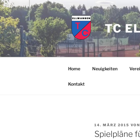
Zum
Inhalt
springen
TC E
Home
Neuigkeiten
Vere
Kontakt
VERÖFFENTLICHT
14. MÄRZ 2015
VO
AM
Spielpläne 