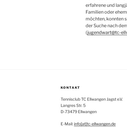
erfahrene und langj
Familien oder ehema
möchten, konnten sc
der Suche nach dem 
(
jugendwart@tc-el
KONTAKT
Tennisclub TC Ellwangen Jagst e.V.
Langres Str. 5
D-73479 Ellwangen
E-Mail:
info[at]tc-ellwangen.de