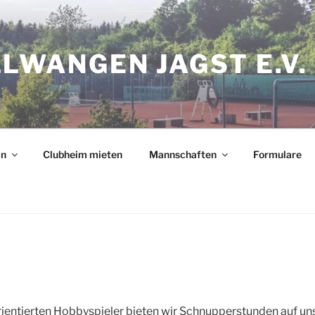
LLWANGEN JAGST E.V.
in
Clubheim mieten
Mannschaften
Formulare
orientierten Hobbyspieler bieten wir Schnupperstunden auf u