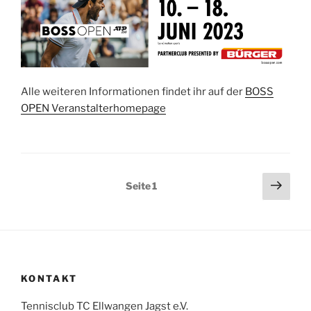
Alle weiteren Informationen findet ihr auf der
BOSS
OPEN Veranstalterhomepage
Seitennummerierung
Näch
Seite
1
Seit
der
Beiträge
KONTAKT
Tennisclub TC Ellwangen Jagst e.V.