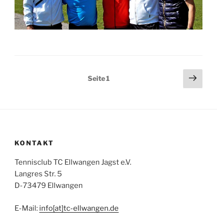
Seitennummerierung
Näch
Seite
1
Seit
der
Beiträge
KONTAKT
Tennisclub TC Ellwangen Jagst e.V.
Langres Str. 5
D-73479 Ellwangen
E-Mail:
info[at]tc-ellwangen.de