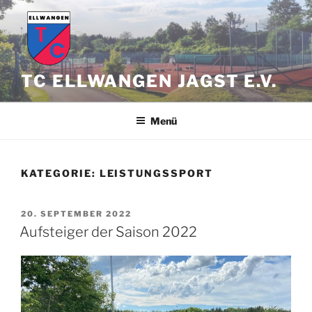
Zum
Inhalt
springen
TC ELLWANGEN JAGST E.V.
Menü
KATEGORIE:
LEISTUNGSSPORT
VERÖFFENTLICHT
20. SEPTEMBER 2022
AM
Aufsteiger der Saison 2022