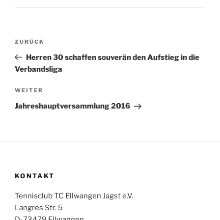
Beitragsnavigation
Vorheriger
ZURÜCK
Beitrag
Herren 30 schaffen souverän den Aufstieg in die
Verbandsliga
Nächster
WEITER
Beitrag
Jahreshauptversammlung 2016
KONTAKT
Tennisclub TC Ellwangen Jagst e.V.
Langres Str. 5
D-73479 Ellwangen