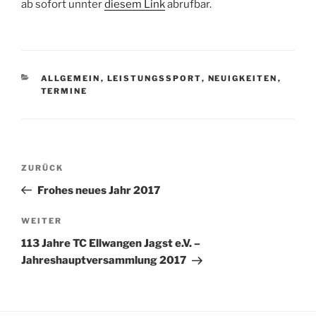
ab sofort unnter
diesem Link
abrufbar.
KATEGORIEN
ALLGEMEIN
,
LEISTUNGSSPORT
,
NEUIGKEITEN
,
TERMINE
Beitragsnavigation
Vorheriger
ZURÜCK
Beitrag
Frohes neues Jahr 2017
Nächster
WEITER
Beitrag
113 Jahre TC Ellwangen Jagst e.V. –
Jahreshauptversammlung 2017