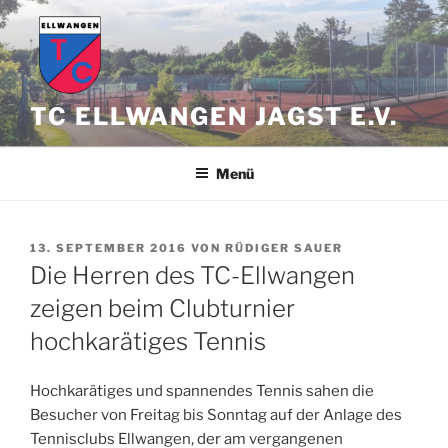
Zum
Inhalt
springen
TC ELLWANGEN JAGST E.V.
Menü
VERÖFFENTLICHT
13. SEPTEMBER 2016
VON
RÜDIGER SAUER
AM
Die Herren des TC-Ellwangen
zeigen beim Clubturnier
hochkarätiges Tennis
Hochkarätiges und spannendes Tennis sahen die
Besucher von Freitag bis Sonntag auf der Anlage des
Tennisclubs Ellwangen, der am vergangenen