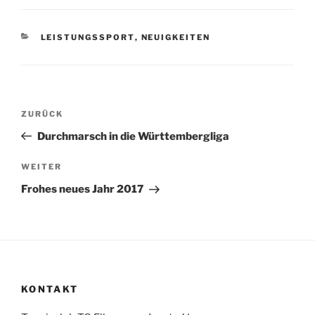
KATEGORIEN
LEISTUNGSSPORT
,
NEUIGKEITEN
Beitragsnavigation
Vorheriger
ZURÜCK
Beitrag
Durchmarsch in die Württembergliga
Nächster
WEITER
Beitrag
Frohes neues Jahr 2017
KONTAKT