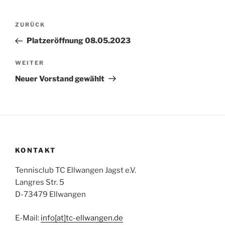
Beitragsnavigation
Vorheriger
ZURÜCK
Beitrag
Platzeröffnung 08.05.2023
Nächster
WEITER
Beitrag
Neuer Vorstand gewählt
KONTAKT
Tennisclub TC Ellwangen Jagst e.V.
Langres Str. 5
D-73479 Ellwangen
E-Mail:
info[at]tc-ellwangen.de