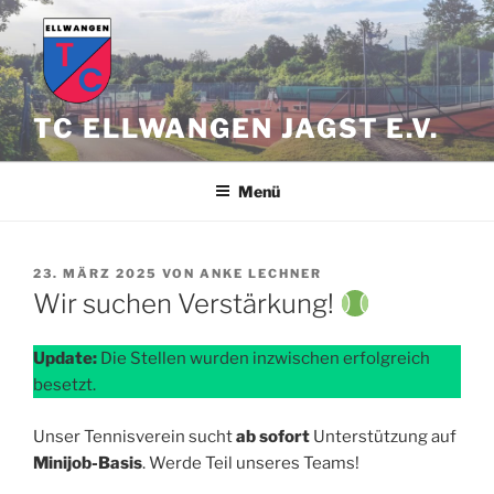
Zum
Inhalt
springen
TC ELLWANGEN JAGST E.V.
Menü
VERÖFFENTLICHT
23. MÄRZ 2025
VON
ANKE LECHNER
AM
Wir suchen Verstärkung!
Update:
Die Stellen wurden inzwischen erfolgreich
besetzt.
Unser Tennisverein sucht
ab sofort
Unterstützung auf
Minijob-Basis
. Werde Teil unseres Teams!