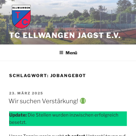
Zum
Inhalt
springen
TC ELLWANGEN JAGST E.V.
Menü
SCHLAGWORT:
JOBANGEBOT
VERÖFFENTLICHT
23. MÄRZ 2025
AM
Wir suchen Verstärkung!
Update:
Die Stellen wurden inzwischen erfolgreich
besetzt.