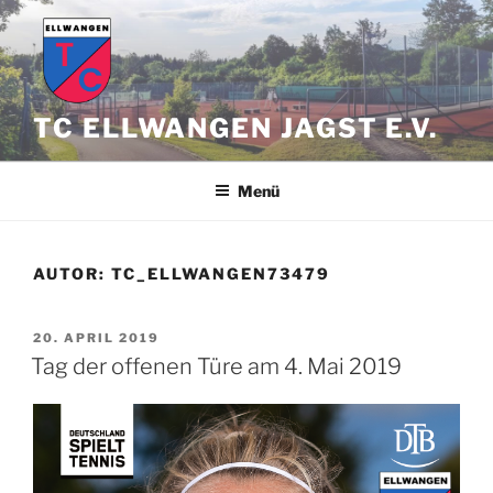
Zum
Inhalt
springen
TC ELLWANGEN JAGST E.V.
Menü
AUTOR:
TC_ELLWANGEN73479
VERÖFFENTLICHT
20. APRIL 2019
AM
Tag der offenen Türe am 4. Mai 2019